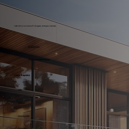
Calle 46f sur con Carrera 37. Envigado, Antioquia, Colombia
+57 3054572151
Lilianamz.finanzas@gmail.com
Links Rápidos
Inicio
Quien Soy
Simula tu crédito
Contactame