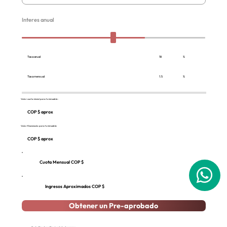
Interes anual
18
Tasa anual
%
1.5
%
Tasa mensual
Valor cuota inicial para tu inmueble :
COP $ aprox
Valor financiado para tu inmueble:
COP $ aprox
Cuota Mensual COP $
Ingresos Aproximados COP $
Obtener un Pre-aprobado