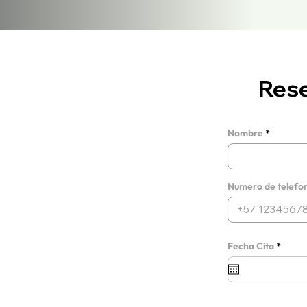
Rese
Nombre
Numero de telefo
r
Fecha Cita
*
e
q
u
i
r
e