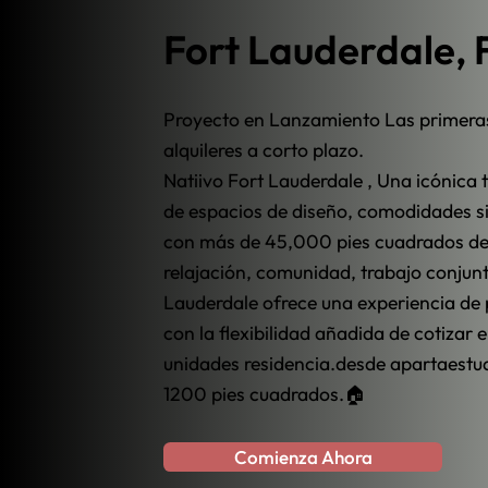
Fort Lauderdale, F
Proyecto en Lanzamiento Las primeras 
alquileres a corto plazo.
Natiivo Fort Lauderdale , Una icónica to
de espacios de diseño, comodidades sin
con más de 45,000 pies cuadrados de 
relajación, comunidad, trabajo conjunt
Lauderdale ofrece una experiencia de p
con la flexibilidad añadida de cotizar
unidades residencia.desde apartaestu
1200 pies cuadrados.🏠
Comienza Ahora